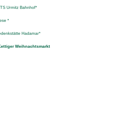
 KTS Urmitz Bahnhof*
ese *
Gedenkstätte Hadamar*
Kettiger Weihnachtsmarkt