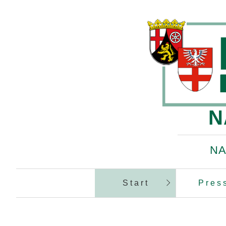
N
NA
Start
Pres