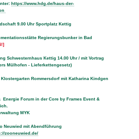
unter:
https://www.hdg.de/haus-der-
ion
dschaft 9.00 Uhr Sportplatz Kettig
kumentationsstätte Regierungsbunker in Bad
!]
ung Schwesternhaus Kettig 14.00 Uhr / mit Vortrag
rs Mülhofen - Lieferkettengesetz)
m Klostergarten Rommersdorf mit Katharina Kindgen
& Energie Forum in der Core by Frames Event &
lich.
verwaltung MYK
oo Neuwied mit Abendführung
s://zooneuwied.de/