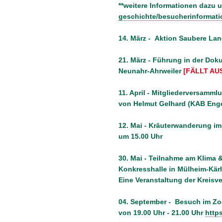
**weitere Informationen dazu 
geschichte/besucherinformat
14. März - Aktion Saubere Lan
21. März - Führung in der Do
Neunahr-Ahrweiler
[FÄLLT AUS
11. April - Mitgliederversamml
von Helmut Gelhard (KAB Enge
12. Mai - Kräuterwanderung i
um 15.00 U
hr
30. Mai - Teilnahme am Klima 
Konkresshalle in Mülheim-Kär
Eine Veranstaltung der Kreis
04. September - Besuch im Z
von 19.00 Uhr - 21.00 Uhr
http