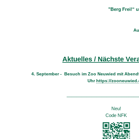
"Berg Frei!“ 
Au
Aktuelles / Nächste Ver
4. September - Besuch im Zoo Neuwied mit Aben
Uhr
https://zooneuwied.
_____________________________
Neu!
Code NFK